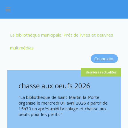
La bibliothèque municipale. Prêt de livres et oeuvres
multimédias.
Connexion
dernières actualités
chasse aux oeufs 2026
Décoration
"
La bibliothèque de Saint-Martin-la-Porte
"
La bibliothèque d
organise le mercredi 01 avril 2026 à partir de
organise un après
15h30 un après-midi bricolage et chasse aux
décorations de noë
oeufs pour les petits."
SAMEDI 06 DECEMB
sera suivie d'un go