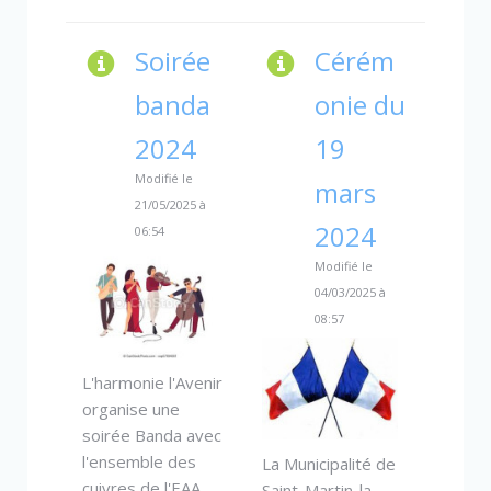
Soirée
Cérém
banda
onie du
2024
19
Modifié le
mars
21/05/2025 à
2024
06:54
Modifié le
04/03/2025 à
08:57
L'harmonie l'Avenir
organise une
soirée Banda avec
l'ensemble des
La Municipalité de
cuivres de l'EAA
Saint-Martin-la-