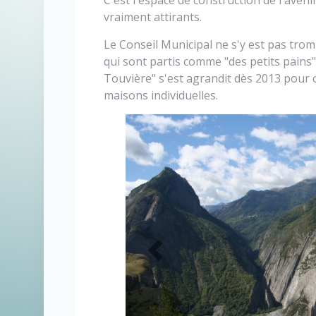
C'est l'espace de construction de l'aven
vraiment attirants.
Le Conseil Municipal ne s'y est pas trom
qui sont partis comme "des petits pain
Touvière" s'est agrandit dès 2013 pour of
maisons individuelles.